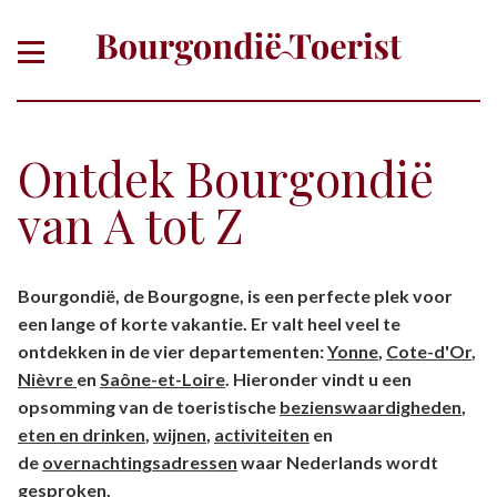
Ontdek Bourgondië
van A tot Z
Of zoek gericht op thema, plaats,
Bourgondië, de Bourgogne, is een perfecte plek voor
departement
een lange of korte vakantie. Er valt heel veel te
ontdekken in de vier departementen:
Yonne
,
Cote-d'Or
,
Nièvre
en
Saône-et-Loire
. Hieronder vindt u een
opsomming van de toeristische
bezienswaardigheden
,
eten en drinken
,
wijnen
,
activiteiten
en
de
overnachtingsadressen
waar Nederlands wordt
gesproken.