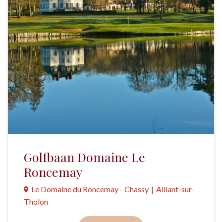
Golfbaan Domaine Le
Roncemay
Le Domaine du Roncemay - Chassy
|
Aillant-sur-
Tholon
Een 18-holes baan, onderdeel van een domein met