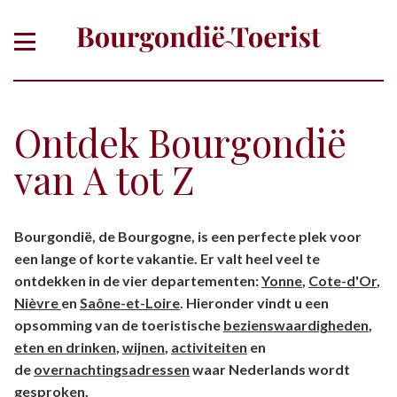
Ontdek Bourgondië
van A tot Z
Of zoek gericht op thema, plaats,
Bourgondië, de Bourgogne, is een perfecte plek voor
departement
een lange of korte vakantie. Er valt heel veel te
ontdekken in de vier departementen:
Yonne
,
Cote-d'Or
,
Nièvre
en
Saône-et-Loire
. Hieronder vindt u een
opsomming van de toeristische
bezienswaardigheden
,
eten en drinken
,
wijnen
,
activiteiten
en
de
overnachtingsadressen
waar Nederlands wordt
gesproken.