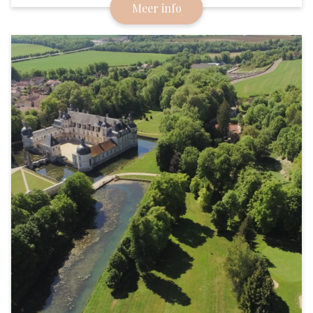
Meer info
e
een 19
-eeuws kasteel waarin een luxe hotel en een
gastronomisch restaurant zijn gevestigd.