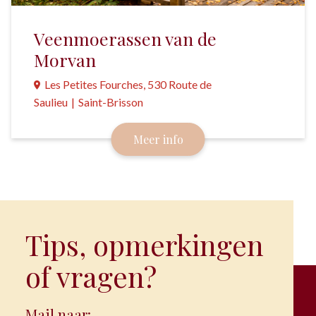
Veenmoerassen van de
Morvan
Les Petites Fourches, 530 Route de
Saulieu
|
Saint-Brisson
Twaalf veenmoerassen in de Morvan vormen een
Meer info
regionaal natuurreservaat.
Tips, opmerkingen
of vragen?
Mail naar: