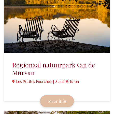
Regionaal natuurpark van de
Morvan
Les Petites Fourches
|
Saint-Brisson
Het natuurpark van de Morvan, het Kleine Canada
van Frankrijk, is een populaire bestemming voor
Meer info
Nederlanders.