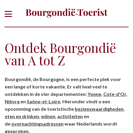
Ontdek Bourgondië
van A tot Z
Of zoek gericht op thema, plaats,
Bourgondië, de Bourgogne, is een perfecte plek voor
departement
een lange of korte vakantie. Er valt heel veel te
ontdekken in de vier departementen:
Yonne
,
Cote-d'Or
,
Nièvre
en
Saône-et-Loire
. Hieronder vindt u een
opsomming van de toeristische
bezienswaardigheden
,
eten en drinken
,
wijnen
,
activiteiten
en
de
overnachtingsadressen
waar Nederlands wordt
gesproken.