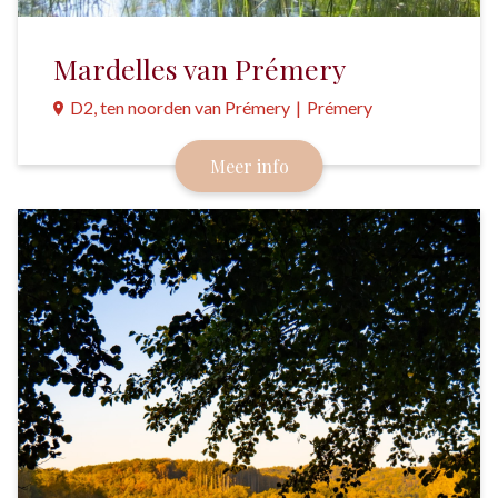
Mardelles van Prémery
D2, ten noorden van Prémery
|
Prémery
Met tientallen poeltjes en vijvers is dit bosmoeras
Meer info
in de Nièvre een regionaal natuurreservaat.