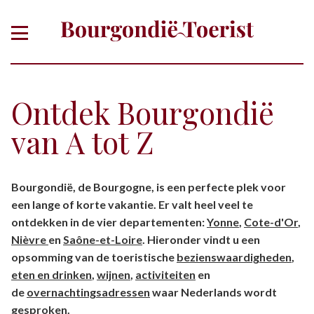
Ontdek Bourgondië
van A tot Z
Of zoek gericht op thema, plaats,
Bourgondië, de Bourgogne, is een perfecte plek voor
departement
een lange of korte vakantie. Er valt heel veel te
ontdekken in de vier departementen:
Yonne
,
Cote-d'Or
,
Nièvre
en
Saône-et-Loire
. Hieronder vindt u een
opsomming van de toeristische
bezienswaardigheden
,
eten en drinken
,
wijnen
,
activiteiten
en
de
overnachtingsadressen
waar Nederlands wordt
gesproken.