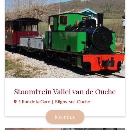
Stoomtrein Vallei van de Ouche
1 Rue de la Gare
|
Bligny-sur-Ouche
Door Bourgondië reizen zoals in 1910.
Meer info