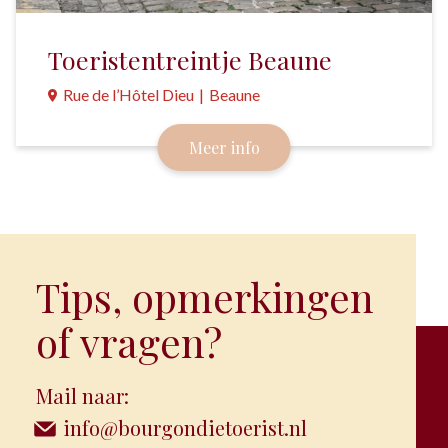
Toeristentreintje Beaune
Rue de l’Hôtel Dieu
|
Beaune
Verken Beaune deze zomer eens met de Visiotrain.
Meer info
Tips, opmerkingen
of vragen?
Mail naar:
info@bourgondietoerist.nl