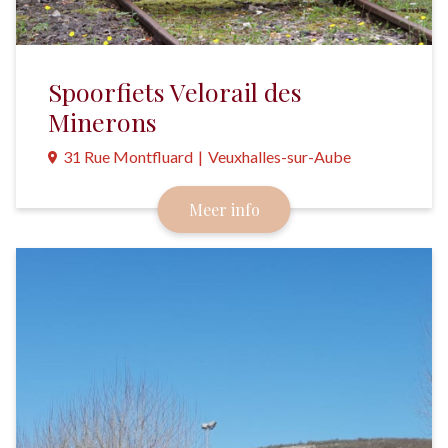
Spoorfiets Velorail des
Minerons
31 Rue Montfluard
|
Veuxhalles-sur-Aube
Kennismaken met het Nationaal Bospark middels
Meer info
een uitstapje met met de spoorfiets.