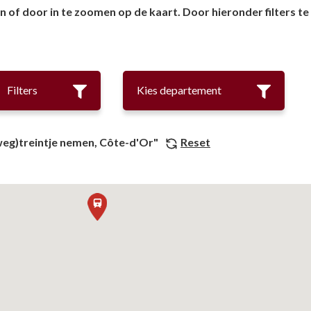
of door in te zoomen op de kaart. Door hieronder filters te 
Musea
Vo
Natuur(parke
Wa
Opgravingen e
Z
Filters
Kies departement
Pretparken en
Religieus en s
 (weg)treintje nemen, Côte-d'Or"
Reset
Tuinen en Par
Water(werken