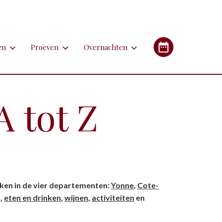
en
Proeven
Overnachten
en
Proeven
Overnachten
Industrieel Erfgoed
etsen
Bieren
Campings/glampings
 tot Z
lfen
Kazen
Chambres d'hôtes (B&B's)
immen
Lekkernijen
Hotels
 apotheken
derlandstalige rondleiding of excursie
Restaurants
Gîtes (vakantiehuizen)
gebouwen
oorfiets of (weg)treintje nemen
Streekgerechten
ekken in de vier departementen:
Yonne
,
Cote-
eren met de auto
Streekproducten
n
,
eten en drinken
,
wijnen
,
activiteiten
en
tstapjes met dieren
Wijnen