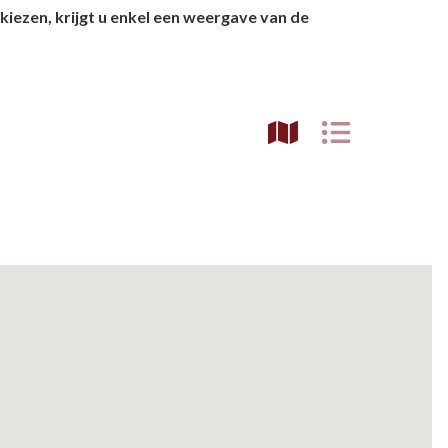
kiezen, krijgt u enkel een weergave van de
etsporen volgen
n)
ndelen
n resten
wemmen
 dierentuinen
piritueel erfgoed
ken
)