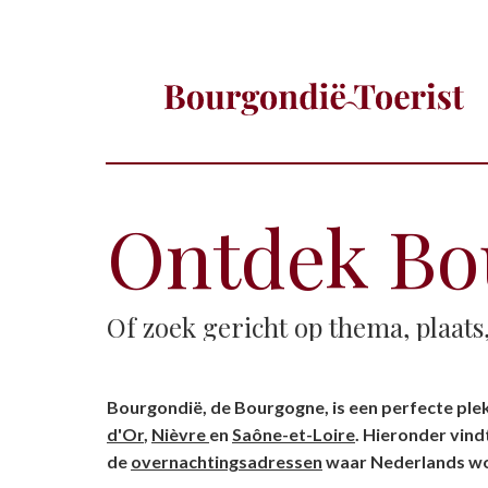
Ontdek Bou
Of zoek gericht op thema, plaat
Bourgondië, de Bourgogne, is een perfecte plek
d'Or
,
Nièvre
en
Saône-et-Loire
. Hieronder vin
de
overnachtingsadressen
waar Nederlands wo