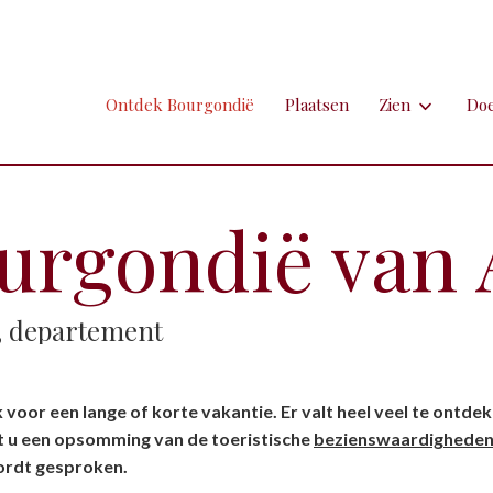
Ontdek Bourgondië
Plaatsen
Zien
Do
Zien
Do
Ambachten en 
Fi
rgondië van A
Brocante
Go
Grotten
Kl
s, departement
Hospitaals en
Ne
Kastelen en 
Sp
 voor een lange of korte vakantie. Er valt heel veel te ontd
Kunst
To
dt u een opsomming van de toeristische
bezienswaardighede
rdt gesproken.
Markten
Ui