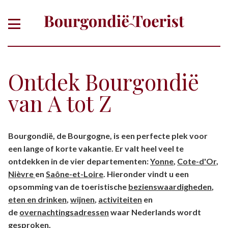
Ontdek Bourgondië
van A tot Z
Of zoek gericht op thema, plaats,
Bourgondië, de Bourgogne, is een perfecte plek voor
departement
een lange of korte vakantie. Er valt heel veel te
ontdekken in de vier departementen:
Yonne
,
Cote-d'Or
,
Nièvre
en
Saône-et-Loire
. Hieronder vindt u een
opsomming van de toeristische
bezienswaardigheden
,
eten en drinken
,
wijnen
,
activiteiten
en
de
overnachtingsadressen
waar Nederlands wordt
gesproken.