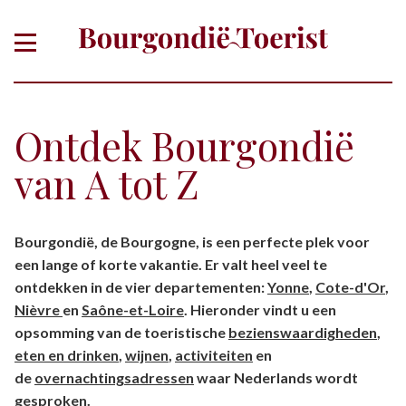
Ontdek Bourgondië
van A tot Z
Of zoek gericht op thema, plaats,
Bourgondië, de Bourgogne, is een perfecte plek voor
departement
een lange of korte vakantie. Er valt heel veel te
ontdekken in de vier departementen:
Yonne
,
Cote-d'Or
,
Nièvre
en
Saône-et-Loire
. Hieronder vindt u een
opsomming van de toeristische
bezienswaardigheden
,
eten en drinken
,
wijnen
,
activiteiten
en
de
overnachtingsadressen
waar Nederlands wordt
gesproken.