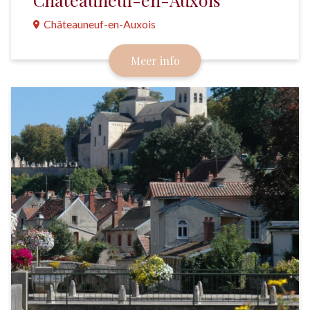
Châteauneuf-en-Auxois
Een schilderachtig middeleeuws dorpje dat wordt
Meer info
gedomineerd door een kasteel.