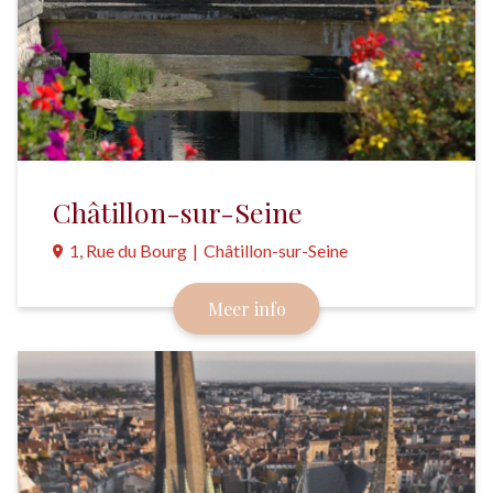
Châtillon-sur-Seine
1, Rue du Bourg
|
Châtillon-sur-Seine
Dit rustige oude stadje is het hart van de
Meer info
Châtillonnais. Al in de 6e eeuw voor Christus was
hier een cultusplek.