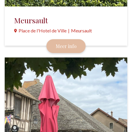
Meursault
Place de l'Hotel de Ville
|
Meursault
Een wijndorpje langs de Route des Grands Crus
Meer info
waar vooral witte wijnen worden gemaakt. Het
gemeentehuis, met z'n gekleurde dakpannen, is al
van verre te zien.