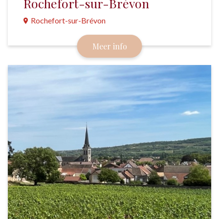
Rochefort-sur-Brévon
Rochefort-sur-Brévon
Een schilderachtig gehuchtje in de Châtillonnais met
Meer info
nog geen 50 inwoners, twee kastelen en enkele
indrukwekkende oude smederijen aan de Brévon.