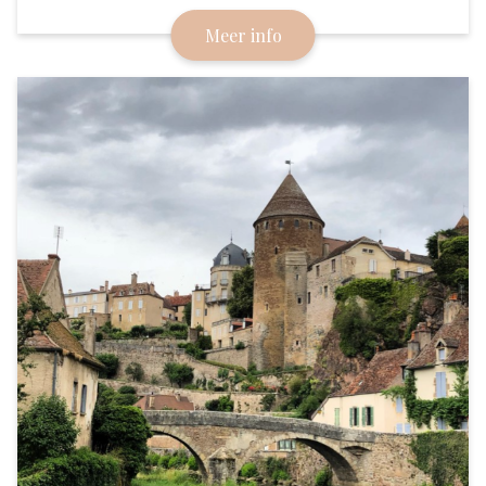
Al eeuwen een halteplaats voor mensen die op
Meer info
doorreis zijn. Heeft een beroemd Michelin
sterrenrestaurant en het oudste café van
Bourgondië.