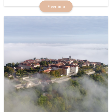
Hoofdstad van Bourgondië. De kunstminnende
Meer info
hertogen van Bourgondië hebben Dijon z'n pracht
en praal gegeven.