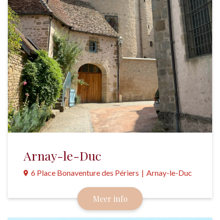
Arnay-le-Duc
6 Place Bonaventure des Périers
|
Arnay-le-Duc
Ligt al eeuwenlang aan belangrijke doorgaande
Meer info
routes en is een aangename halteplaats.