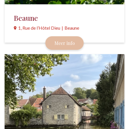
Beaune
1, Rue de l’Hôtel Dieu
|
Beaune
Omgeven door prestigieuze wijngaarden en
Meer info
gezegend met een rijk erfgoed.