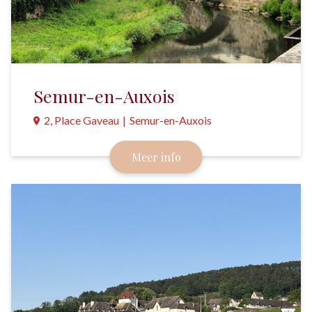
Semur-en-Auxois
2, Place Gaveau
|
Semur-en-Auxois
Een zeer uitnodigend en pittoresk middeleeuws
Meer info
stadje.