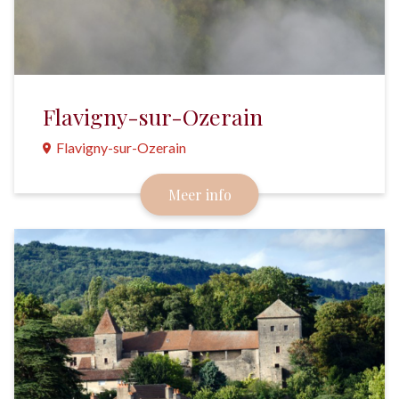
Flavigny-sur-Ozerain
Flavigny-sur-Ozerain
Eén van de mooiste dorpen van Frankrijk. Bekend
Meer info
vanwege z'n anijssnoepjes en het decor voor de film
Chocolat.