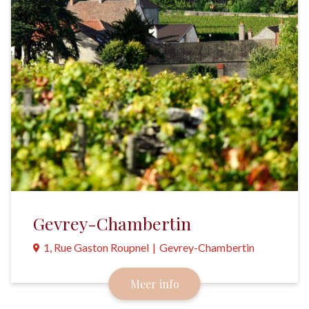
Gevrey-Chambertin
1, Rue Gaston Roupnel
|
Gevrey-Chambertin
Van de 33 grand cru wijnen uit Bourdondië, worden
Meer info
er 9 in Gevrey-Chambertin gemaakt.