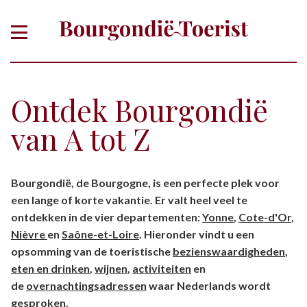
Ontdek Bourgondië
van A tot Z
Of zoek gericht op thema, plaats,
Bourgondië, de Bourgogne, is een perfecte plek voor
departement
een lange of korte vakantie. Er valt heel veel te
ontdekken in de vier departementen:
Yonne
,
Cote-d'Or
,
Nièvre
en
Saône-et-Loire
. Hieronder vindt u een
opsomming van de toeristische
bezienswaardigheden
,
eten en drinken
,
wijnen
,
activiteiten
en
de
overnachtingsadressen
waar Nederlands wordt
gesproken.