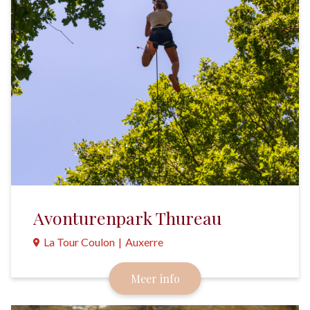
Avonturenpark Thureau
La Tour Coulon
|
Auxerre
Van bovenaf is alles mooier en spannender in dit
Meer info
avonturenpark bij Auxerre met 9 parcoursen.