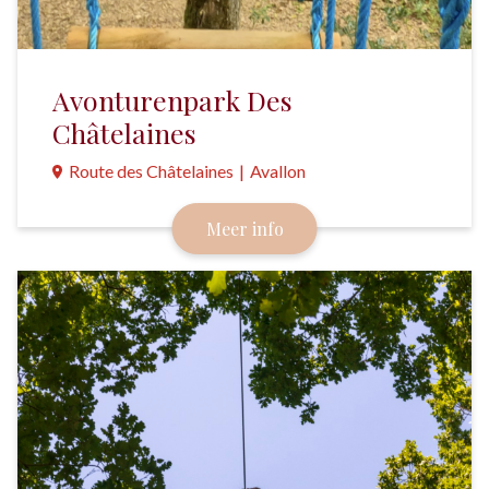
Avonturenpark Des
Châtelaines
Route des Châtelaines
|
Avallon
Een authentiek klimavontuur, met 7 verschillende
Meer info
parcoursen, in een bos met eeuwenoude
eikenbomen.