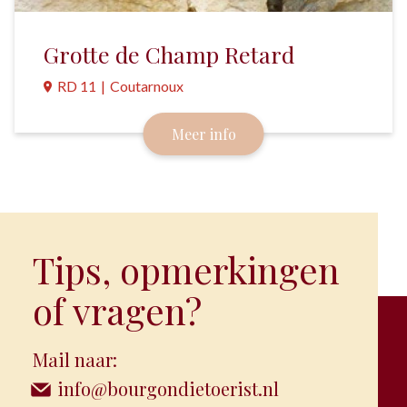
Grotte de Champ Retard
RD 11
|
Coutarnoux
Klimmen houdt hier het midden tussen
Meer info
Accrobranche (boomklimmen) en Via Ferrata
(bergklimmen). Deze oude steengroeve is de enige
plek in Frankrijk waar dit mogelijk is.
Tips, opmerkingen
of vragen?
Mail naar:
info@bourgondietoerist.nl