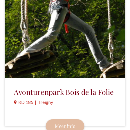
Avonturenpark Bois de la Folie
RD 185
|
Treigny
Een waanzinnig klimbos met maar liefst 15
parcoursen, 198 uitdagingen en meer dan 2,5
Meer info
kilometer aan tokkellijnen.