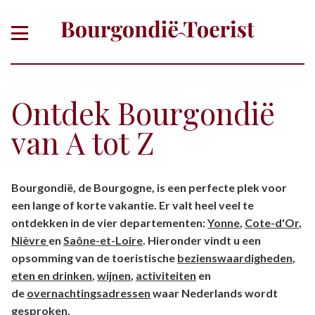
Ontdek Bourgondië
van A tot Z
Of zoek gericht op thema, plaats,
Bourgondië, de Bourgogne, is een perfecte plek voor
departement
een lange of korte vakantie. Er valt heel veel te
ontdekken in de vier departementen:
Yonne
,
Cote-d'Or
,
Nièvre
en
Saône-et-Loire
. Hieronder vindt u een
opsomming van de toeristische
bezienswaardigheden
,
eten en drinken
,
wijnen
,
activiteiten
en
de
overnachtingsadressen
waar Nederlands wordt
gesproken.