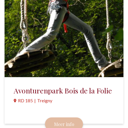
Avonturenpark Bois de la Folie
RD 185
|
Treigny
Een waanzinnig klimbos met maar liefst 15
parcoursen, 198 uitdagingen en meer dan 2,5
Meer info
kilometer aan tokkellijnen.