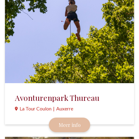
Avonturenpark Thureau
La Tour Coulon
|
Auxerre
Van bovenaf is alles mooier en spannender in dit
Meer info
avonturenpark bij Auxerre met 9 parcoursen.