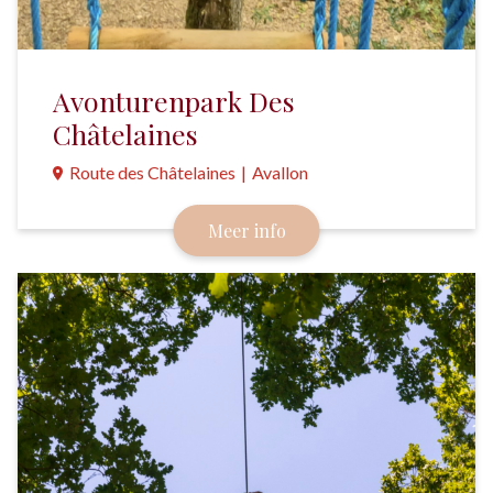
Avonturenpark Des
Châtelaines
Route des Châtelaines
|
Avallon
Een authentiek klimavontuur, met 7 verschillende
Meer info
parcoursen, in een bos met eeuwenoude
eikenbomen.