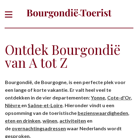
Ontdek Bourgondië
van A tot Z
Of zoek gericht op thema, plaats,
Bourgondië, de Bourgogne, is een perfecte plek voor
departement
een lange of korte vakantie. Er valt heel veel te
ontdekken in de vier departementen:
Yonne
,
Cote-d'Or
,
Nièvre
en
Saône-et-Loire
. Hieronder vindt u een
opsomming van de toeristische
bezienswaardigheden
,
eten en drinken
,
wijnen
,
activiteiten
en
de
overnachtingsadressen
waar Nederlands wordt
gesproken.