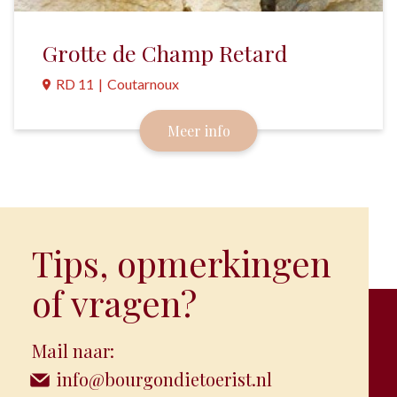
Grotte de Champ Retard
RD 11
|
Coutarnoux
Klimmen houdt hier het midden tussen
Meer info
Accrobranche (boomklimmen) en Via Ferrata
(bergklimmen). Deze oude steengroeve is de enige
plek in Frankrijk waar dit mogelijk is.
Tips, opmerkingen
of vragen?
Mail naar:
info@bourgondietoerist.nl