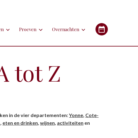
en
Proeven
Overnachten
en
Proeven
Overnachten
Industrieel Erfgoed
etsen
Bieren
Campings/glampings
 tot Z
lfen
Kazen
Chambres d'hôtes (B&B's)
immen
Lekkernijen
Hotels
 apotheken
derlandstalige rondleiding of excursie
Restaurants
Gîtes (vakantiehuizen)
gebouwen
oorfiets of (weg)treintje nemen
Streekgerechten
ekken in de vier departementen:
Yonne
,
Cote-
eren met de auto
Streekproducten
n
,
eten en drinken
,
wijnen
,
activiteiten
en
tstapjes met dieren
Wijnen