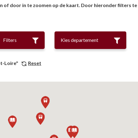
of door in te zoomen op de kaart. Door hieronder filters te 
Musea
Vo
Natuur(parke
Wa
Opgravingen e
Z
Filters
Kies departement
Pretparken en
Religieus en s
-et-Loire"
Reset
Tuinen en Par
Water(werken