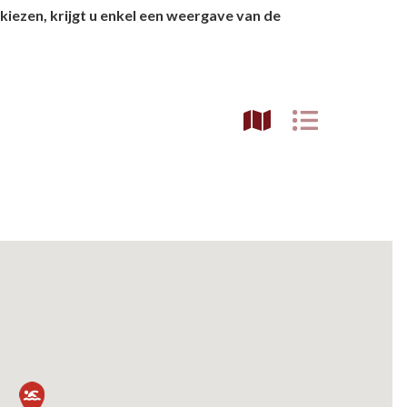
kiezen, krijgt u enkel een weergave van de
etsporen volgen
n)
ndelen
n resten
wemmen
 dierentuinen
piritueel erfgoed
ken
)