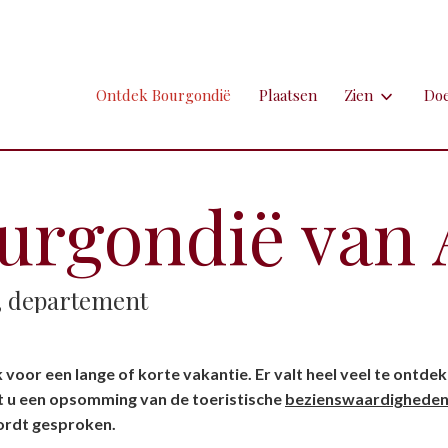
Ontdek Bourgondië
Plaatsen
Zien
Do
Zien
Do
Ambachten en 
Fi
rgondië van A
Brocante
Go
Grotten
Kl
s, departement
Hospitaals en
Ne
Kastelen en 
Sp
 voor een lange of korte vakantie. Er valt heel veel te ontd
Kunst
To
dt u een opsomming van de toeristische
bezienswaardighede
rdt gesproken.
Markten
Ui