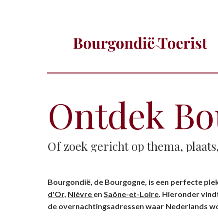
Ontdek Bou
Of zoek gericht op thema, plaat
Bourgondië, de Bourgogne, is een perfecte plek
d'Or
,
Nièvre
en
Saône-et-Loire
. Hieronder vin
de
overnachtingsadressen
waar Nederlands wo